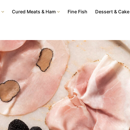
Cured Meats & Ham
Fine Fish
Dessert & Cake