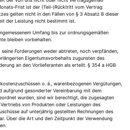
eit der von uns nicht oder nicht vertragsgemäß
nats-Frist ist der (Teil-)Rücktritt vom Vertrag
es gelten nicht in den Fällen von § 3 Absatz 8 dieser
t der Leistung nicht bestimmt ist.
 in angemessenem Umfang bis zur ordnungsgemäßen
hte bleiben vorbehalten.
g seine Forderungen weder abtreten, noch verpfänden,
 verlängerten Eigentumsvorbehalts zugunsten des
derung an den Vorlieferanten als erteilt. § 354 a HGB
ekostenzuschüssen o. ä., warenbezogenen Vergütungen,
nd aufgrund gesonderter Vereinbarung mit dem
eordnet wurden, sind wir berechtigt, die zugesagten
 Vertriebs von Produkten oder Leistungen des
uschüsse auf unterjährig gestellten Rechnungen des
 dar. Über die Art und den Zeitpunkt der Verwendung
en.