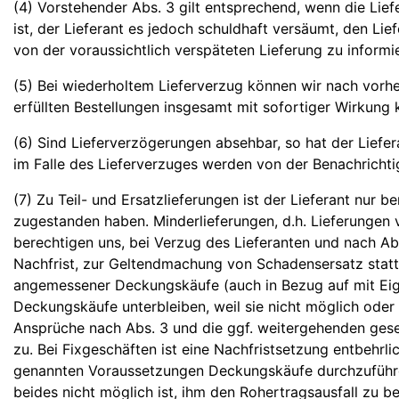
(4) Vorstehender Abs. 3 gilt entsprechend, wenn die Li
ist, der Lieferant es jedoch schuldhaft versäumt, den Li
von der voraussichtlich verspäteten Lieferung zu informi
(5) Bei wiederholtem Lieferverzug können wir nach vorh
erfüllten Bestellungen insgesamt mit sofortiger Wirkung 
(6) Sind Lieferverzögerungen absehbar, so hat der Liefe
im Falle des Lieferverzuges werden von der Benachrichti
(7) Zu Teil- und Ersatzlieferungen ist der Lieferant nur be
zugestanden haben. Minderlieferungen, d.h. Lieferungen v
berechtigen uns, bei Verzug des Lieferanten und nach A
Nachfrist, zur Geltendmachung von Schadensersatz statt 
angemessener Deckungskäufe (auch in Bezug auf mit Ei
Deckungskäufe unterbleiben, weil sie nicht möglich oder w
Ansprüche nach Abs. 3 und die ggf. weitergehenden gese
zu. Bei Fixgeschäften ist eine Nachfristsetzung entbehrli
genannten Voraussetzungen Deckungskäufe durchzuführen
beides nicht möglich ist, ihm den Rohertragsausfall zu 