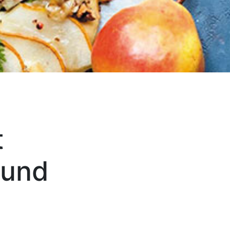
t
 und