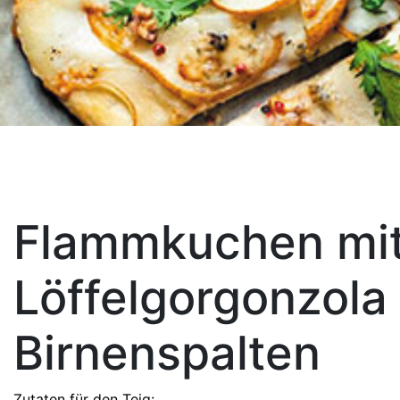
Flammkuchen mi
Löffelgorgonzola
Birnenspalten
Zutaten für den Teig: