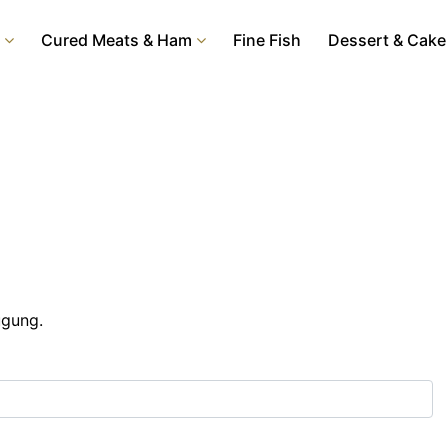
Cured Meats & Ham
Fine Fish
Dessert & Cake
ügung.