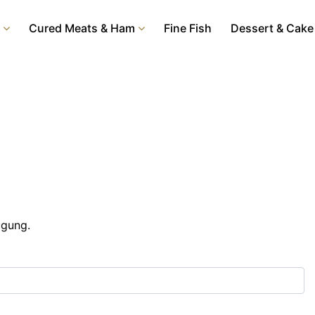
Cured Meats & Ham
Fine Fish
Dessert & Cake
ügung.