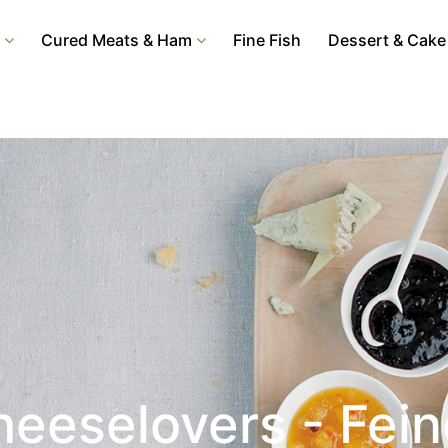
Cured Meats & Ham
Fine Fish
Dessert & Cake
eeselovers - Fei