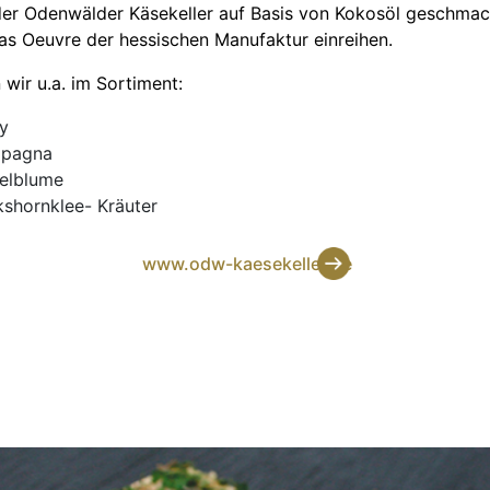
er Odenwälder Käsekeller auf Basis von Kokosöl geschmack
das Oeuvre der hessischen Manufaktur einreihen.
wir u.a. im Sortiment:
y
mpagna
gelblume
shornklee- Kräuter
www.odw-kaesekeller.de