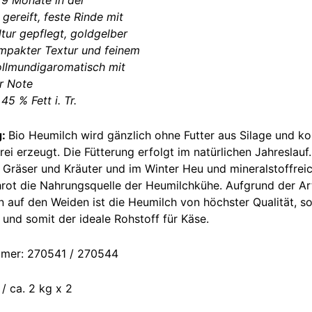
9 Monate in der
gereift, feste Rinde mit
ltur gepflegt, goldgelber
mpakter Textur und feinem
ollmundigaromatisch mit
r Note
5 % Fett i. Tr.
g:
Bio Heumilch wird gänzlich ohne Futter aus Silage und kon
rei erzeugt. Die Fütterung erfolgt im natürlichen Jahreslau
e Gräser und Kräuter und im Winter Heu und mineralstoffrei
rot die Nahrungsquelle der Heumilchkühe. Aufgrund der Art
n auf den Weiden ist die Heumilch von höchster Qualität, 
nd somit der ideale Rohstoff für Käse.
mmer: 270541 / 270544
 / ca. 2 kg x 2