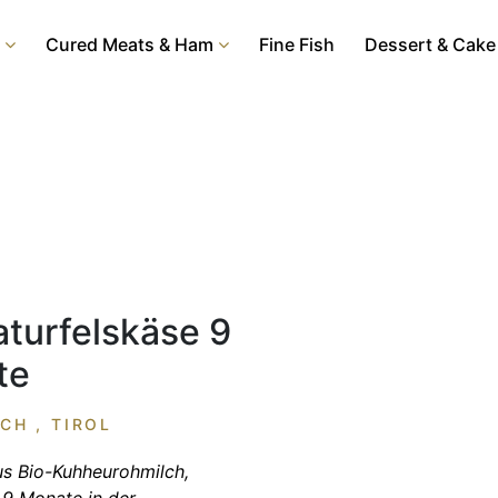
Cured Meats & Ham
Fine Fish
Dessert & Cake
aturfelskäse 9
te
CH , TIROL
s Bio-Kuhheurohmilch,