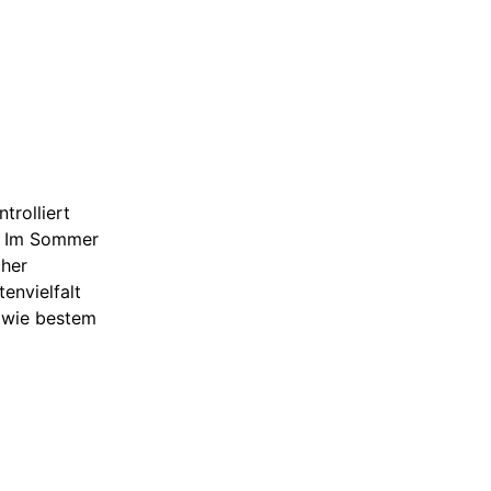
trolliert
f. Im Sommer
cher
envielfalt
sowie bestem