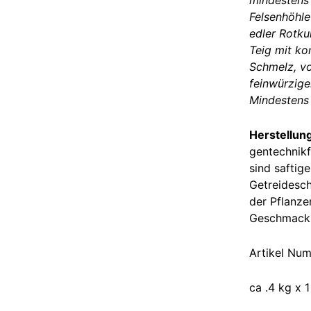
mindestens 
Felsenhöhle 
edler Rotku
Teig mit ko
Schmelz, v
feinwürzige
Mindestens 4
Herstellun
gentechnikf
sind saftig
Getreidesch
der Pflanze
Geschmack u
Artikel Nu
ca .4 kg x 1