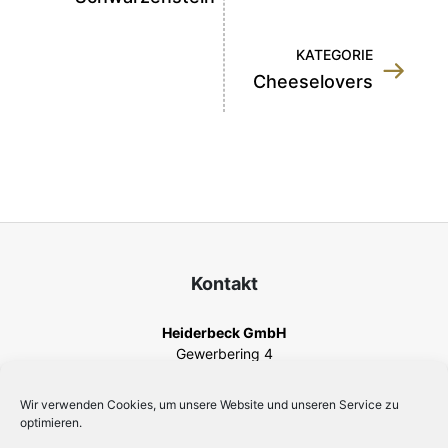
KATEGORIE
Cheeselovers
Kontakt
Heiderbeck GmbH
Gewerbering 4
82140 Olching
Telefon
+49 8142 44567-0
Wir verwenden Cookies, um unsere Website und unseren Service zu
Fax +49 8142 44567-211
optimieren.
info@heiderbeck.com